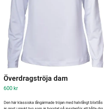
Överdragströja dam
600 kr
Den här klassiska långärmade tröjan med halvlångt blixtlås
är gjort i mjukt tyg som är borstat på insidanför att hålla dig